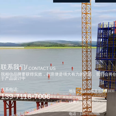
联系我们/
CONTACT US
我相信品牌要获得实效，创意便是强大有力的武器，我们会将
于产品设计中
联系电话:
地址：武汉江宸天街B座1031
139-7116-7006
联系人：文韬
电话：13971167006