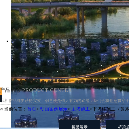
产品中心/
PRODUCT CENTER
我相信品牌要获得实效，创意便是强大有力的武器，我们会将创意贯穿
当前位置：
首页
>
动画案例展示
>
主塔施工
>下塔柱施工（黄
桥梁展示
桥梁