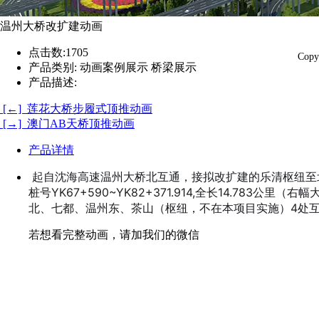
温州大桥改扩建动画
点击数:
1705
Co
产品类别:
动画案例展示 桥梁展示
产品描述:
[←] 莲花大桥步履式顶推动画
[→] 澳门AB天桥顶推动画
产品详情
起自沈海高速温州大桥北互通，接拟改扩建的乐清枢纽至
桩号YK67+590~YK82+371.914,全长14.78
北、七都、温州东、茶山（枢纽，不在本项目实施）4处
若
想看完整动画，请加我们的微信