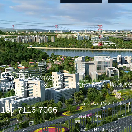
联系我们/
CONTACT US
我相信品牌要获得实效，创意便是强大有力的武器，我们会将
于产品设计中
联系电话:
地址：武汉江宸天街B座1031
139-7116-7006
联系人：文韬
电话：13971167006